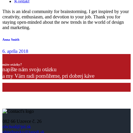
Kontakt
This is an ideal community for brainstorming. I get inspired by your
creativity, enthusiasm, and devotion to your job. Thank you for
staying open-minded about the new trends in the world of design
and marketing.
Navigácia
Next
Anna Smith
post:
v
6. apríla 2018
článku
máte otázky?
napíšte nám svoju otázku
a my Vám radi pomôžeme, pri dobrej káve
082 66 Uzovce č. 26
obchod@jnl.sk
objednavky@janoli.sk