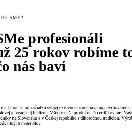
TO SME?
SMe profesionáli
už 25 rokov robíme t
čo nás baví
rma Janoli sa od začiatku svojej existencie zameriava na navrhovanie
olovej a posteľnej bielizne. Všetky naše produkty sú certifikované. Na
dniky na Slovensku a v Českej republike s dlhoročnou tradíciou. Výro
závadných materiálov.