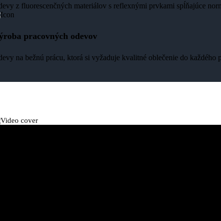
evy z fluorescenčných materiálov s reflexnými prvkami spĺňajúce n
ýroba pracovných odevov
evy na bežnú prácu, ktorá si vyžaduje kvalitné oblečenie do každého 