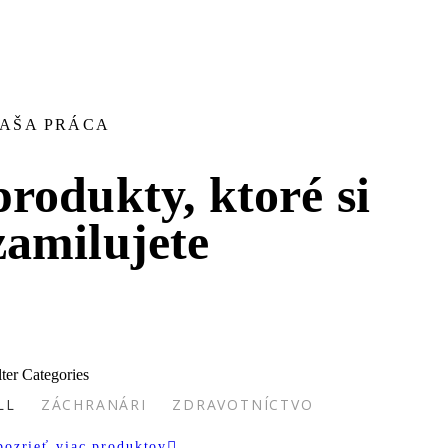
AŠA PRÁCA
produkty, ktoré si
zamilujete
lter Categories
LL
ZÁCHRANÁRI
ZDRAVOTNÍCTVO
pozrieť viac produktov